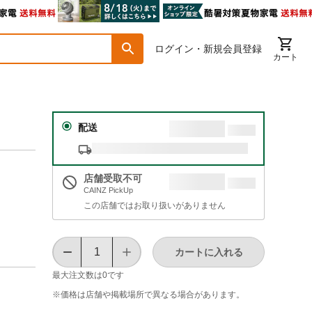
ログイン・新規会員登録
カート
配送
店舗受取不可
CAINZ PickUp
この店舗ではお取り扱いがありません
カートに入れる
最大注文数は
0
です
※価格は​店舗や​掲載場所で​異なる​場合が​あります。