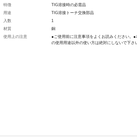
特徴
TIG溶接時の必需品
用途
TIG溶接トーチ交換部品
入数
1
材質
銅
使用上の注意
●ご使用前に注意事項をよくお読みください。●
の使用用途以外の使い方は絶対にしないで下さ
生産国
中国