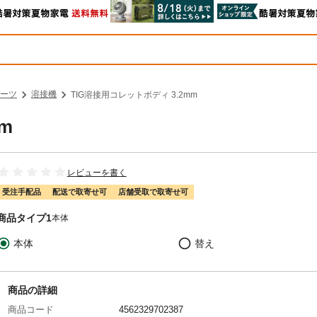
ーツ
溶接機
TIG溶接用コレットボディ 3.2mm
m
レビューを書く
受注手配品
配送で取寄せ可
店舗受取で取寄せ可
商品タイプ1
本体
本体
替え
商品の詳細
商品コード
4562329702387