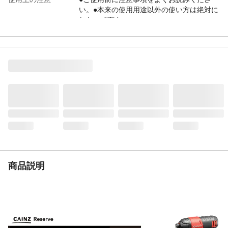
い。●本来の使用用途以外の使い方は絶対に
しないで下さい。
生産国
中国
遮光速度
1/20000秒
遮光度
作業前#3 溶接時#11
重量
0.3kg
商品説明