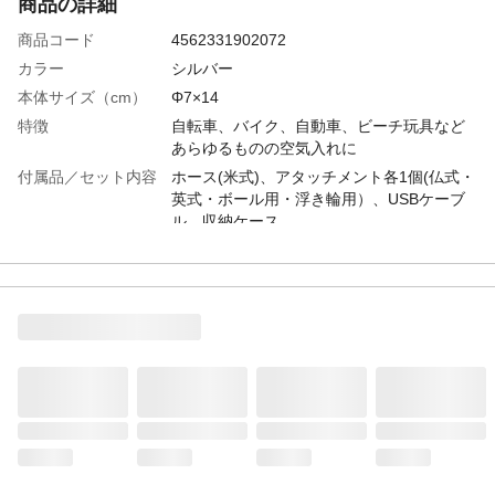
商品の詳細
商品コード
4562331902072
カラー
シルバー
本体サイズ（cm）
Φ7×14
特徴
自転車、バイク、自動車、ビーチ玩具など
あらゆるものの空気入れに
付属品／セット内容
ホース(米式)、アタッチメント各1個(仏式・
英式・ボール用・浮き輪用）、USBケーブ
ル、収納ケース
容量
バッテリー容量2600mAh
使用上の注意
高温になる場所、屋外等の埃の多い場所で
の充電・使用・保管はしないでください
タンク
充填気圧1034kap（150PSI）
重量
約480g
対応バルブ
米式、仏式・英式・ボール用・浮き輪用