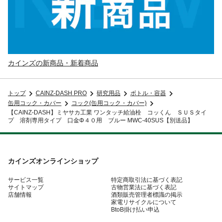
カインズの新商品・新着商品
トップ
CAINZ-DASH PRO
研究用品
ボトル・容器
缶用コック・カバー
コック(缶用コック・カバー)
【CAINZ-DASH】ミヤサカ工業 ワンタッチ給油栓 コッくん ＳＵＳタイ
プ 溶剤専用タイプ 口金Φ４０用 ブルー MWC-40SUS【別送品】
カインズオンラインショップ
サービス一覧
特定商取引法に基づく表記
サイトマップ
古物営業法に基づく表記
店舗情報
酒類販売管理者標識の掲示
家電リサイクルについて
BtoB掛け払い申込