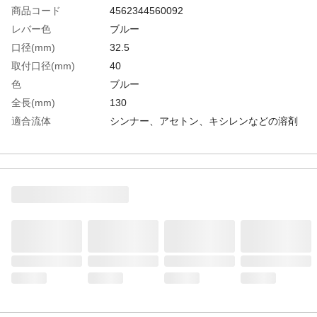
商品コード
4562344560092
レバー色
ブルー
口径(mm)
32.5
取付口径(mm)
40
色
ブルー
全長(mm)
130
適合流体
シンナー、アセトン、キシレンなどの溶剤
幅(mm)
55
パッキン
FFKM
取付口金寸法
B40
適合缶
一斗缶、ペール缶、ドラム缶(専用アダプタ
ーDRA-1要)
生産国
日本
重さ
610.000G
材質1
取付部：ステンレス(SUS316+303)
材質2
パッキン：高性能フッ素ゴム(FFKM)
材質3
エルボ部：ポリプロピレン(PP)