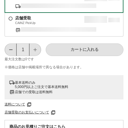
店舗受取
CAINZ PickUp
カートに入れる
最大注文数は
0
です
※価格は​店舗や​掲載場所で​異なる​場合が​あります。
基本送料のみ
5,000円以上ご注文で基本送料無料
店舗での受取は送料無料
送料について
店舗受取のお支払いについて
商品のお見積りご注文はこちら