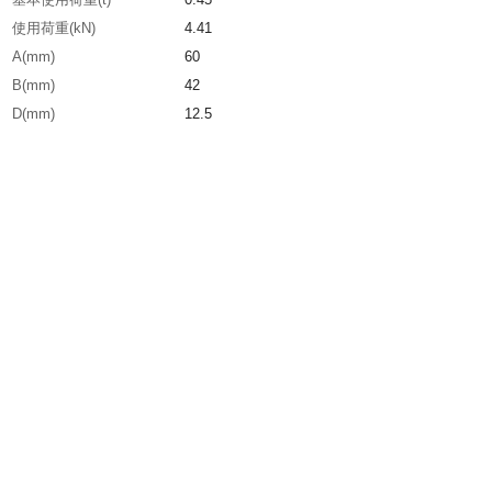
使用荷重(kN)
4.41
A(mm)
60
B(mm)
42
D(mm)
12.5
H(mm)
72
L(mm)
35
生産国
日本
重さ
220.000G
材質1
ステンレス（SUS304）