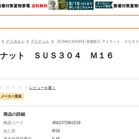
アイボルト
アイナット
【CAINZ-DASH】浪速鉄工 アイナット ＳＵＳ３
 アイナット ＳＵＳ３０４ Ｍ１６
レビューを書く
メーカー直送
商品の詳細
商品コード
4562372961519
ねじ径
M16
基本使用荷重(t)
0.45