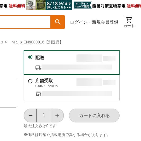
ログイン・新規会員登録
カート
０４ Ｍ１６ EN9000016【別送品】
配送
店舗受取
CAINZ PickUp
カートに入れる
最大注文数は
0
です
※価格は​店舗や​掲載場所で​異なる​場合が​あります。