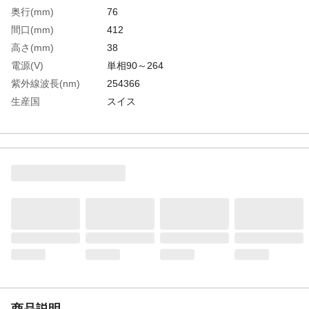
奥行(mm)
76
間口(mm)
412
高さ(mm)
38
電源(V)
単相90～264
紫外線波長(nm)
254366
生産国
スイス
重さ
1.200KG
商品説明