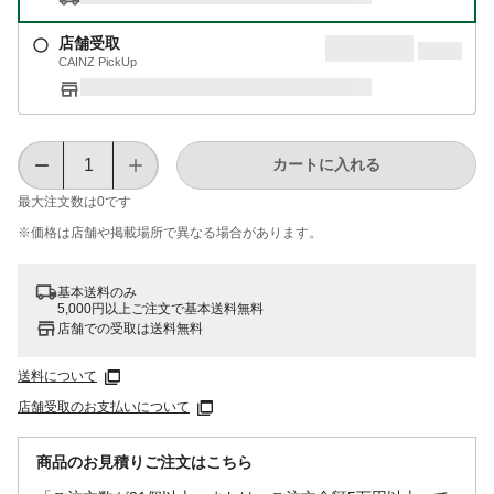
店舗受取
CAINZ PickUp
カートに入れる
最大注文数は
0
です
※価格は​店舗や​掲載場所で​異なる​場合が​あります。
基本送料のみ
5,000円以上ご注文で基本送料無料
店舗での受取は送料無料
送料について
店舗受取のお支払いについて
商品のお見積りご注文はこちら