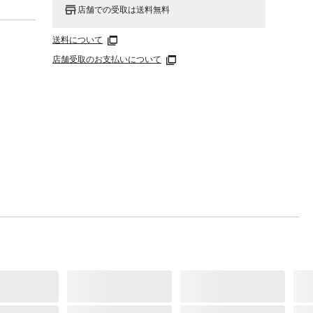
店舗での受取は送料無料
送料について
店舗受取のお支払いについて
付バイ
トなデ
可能。
わずか
ーキ採