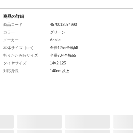
商品の詳細
商品コード
4570012874990
カラー
グリーン
メーカー
Acalie
本体サイズ（cm）
全長125×全幅58
折りたたみ時サイズ
全長70×全幅65
タイヤサイズ
14×2.125
対応身長
140cm以上
サドル高さ
最低70cm~最大99cm
特徴
見た目は自転車、性能は電動キックボードと原
クの良いとこどり。バッテリー内蔵型のスマー
ザイン。バッテリーは脱着式で簡単に取り外し
収納時は折りたたみが出来るコンパクト設計。
16kgで女性にも嬉しい軽量設計。ディスクブレ
用。
後ブレーキ
ディスクブレーキ
カギ
イグニッションキー