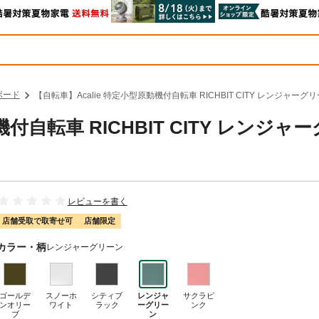
ボード
【自転車】Acalie 特定小型原動機付自転車 RICHBIT CITY レンジャーグ
付自転車 RICHBIT CITY レンジャ
レビューを書く
店舗受取で取寄せ可
店舗限定
カラー・柄
レンジャーグリーン
ゴールデ
スノーホ
シティブ
レンジャ
サクラピ
ンオリー
ワイト
ラック
ーグリー
ンク
ブ
ン