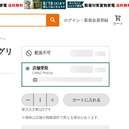
ログイン・新規会員登録
カート
リーン
ーグリ
配送不可
店舗受取
CAINZ PickUp
カートに入れる
最大注文数は
0
です
※価格は​店舗や​掲載場所で​異なる​場合が​あります。