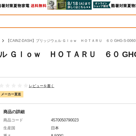
【CAINZ-DASH】ブリッジウェル Ｇｌｏｗ ＨＯＴＡＲＵ ６０ GHG-S-00
ェル Ｇｌｏｗ ＨＯＴＡＲＵ ６０ GHG
レビューを書く
メーカー直送
商品の詳細
商品コード
4570050790023
生産国
日本
重さ
8.500G