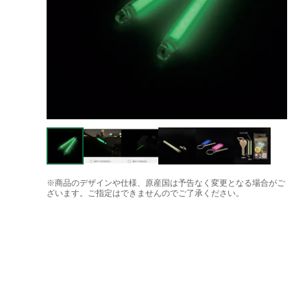
※商品のデザインや仕様、原産国は予告なく変更となる場合がご
ざいます。ご指定はできませんのでご了承ください。