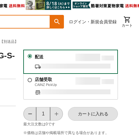
ログイン・新規会員登録
カート
60【別送品】
-S-
配送
店舗受取
CAINZ PickUp
カートに入れる
最大注文数は
0
です
※価格は​店舗や​掲載場所で​異なる​場合が​あります。