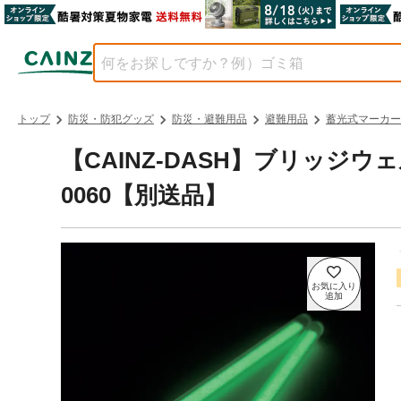
トップ
防災・防犯グッズ
防災・避難用品
避難用品
蓄光式マーカー
【CAINZ-DASH】ブリッジウ
0060【別送品】