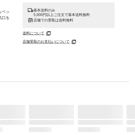
基本送料のみ
らペッ
5,000円以上ご注文で基本送料無料
気口を
店舗での受取は送料無料
背や肩
送料について
は高密
店舗受取のお支払いについて
、柔ら
できま
の使用
的な状
トがス
にオフ
は、イ
剤を含
乾燥
でくだ