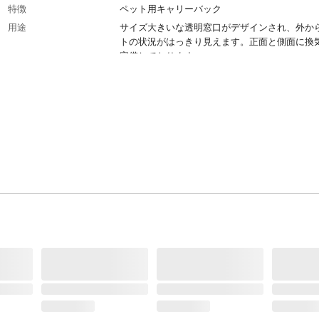
特徴
ペット用キャリーバック
用途
サイズ大きいな透明窓口がデザインされ、外か
トの状況がはっきり見えます。正面と側面に換
完備しております。
商品説明
幅広のメッシュショルダーストラップにより、
にかける負担を軽減できます。さらに、背面に
度のパールウールおよびメッシュ素材を採用し
かさや通気性を兼ねて、やさしい肌触りを実感
す。
使用上の注意
電子部品が本製品に含まれていますので、雨天
はなるべく避けてください。ライト機能は限定
況での使用を想定した補助照明装置です。ペッ
トレスを感じるような反応がある場合はただち
にしてください。
原材料
ポリエステル
耐荷重
8㎏
お手入れ方法
裏面の部分をクリーニングする必要がある場合
ンナー底パッドを取り外すことができます。洗
んだ 濡れた布で拭いた後に空気を通して日陰で
をさせてください。絞ったり日なたに晒さない