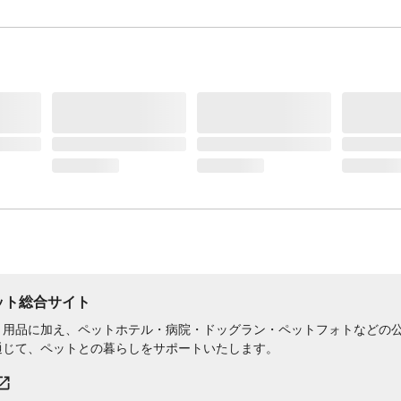
さい。
生産国
中国
使用頭数目安
1
重量
1.4㎏
ペット総合サイト
用品に加え、ペットホテル・病院・ドッグラン・ペットフォトなどの公式
通じて、ペットとの暮らしをサポートいたします。