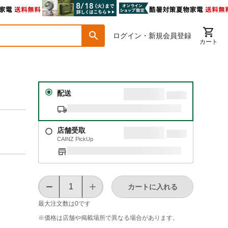
ログイン・新規会員登録
カート
配送
店舗受取
CAINZ PickUp
カートに入れる
最大注文数は
0
です
※価格は​店舗や​掲載場所で​異なる​場合が​あります。