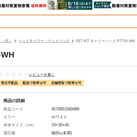
ト（犬）
ペットキャリー・ペットバック
PET KIT キャリーバック P7704-WH
-WH
レビューを書く
受注手配品
配送で取寄せ可
店舗受取で取寄せ可
商品の詳細
商品コード
4570051560489
カラー
ホワイト
本体サイズ（cm）
33×30×45
適応種
猫(8㎏未満)