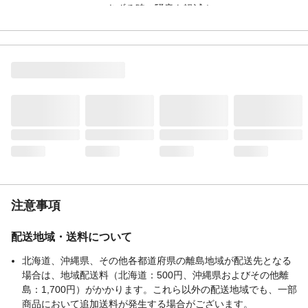
きずる時の騒音を軽減！
商品説明
車輪を保護するだけでなく、滑り止め・床
を保護する役割を果たし、部屋用にも。キ
ャスター付きチェアにも装着可能。
商品仕様
カバーの厚さが約2mmにで外れにくく、し
っかり装着できます。簡単取付・水洗いOK
でお手入れ簡単。
材質・素材
シリコン
付属品／セット内容
キャスターリング×8個、ズレ防止専用特殊
テープ
使用上の注意
※キャスターにロックがかかっている場合
も摩擦で損傷します※悪路や点字ブロック
など凹凸が著しくある場所を通ると外れや
注意事項
すくなります※アスファルトなどでは摩耗
しやすくなっております※シングルタイプ
のキャスターには使えません
配送地域・送料について
生産国
中国
北海道、沖縄県、その他各都道府県の離島地域が配送先となる
場合は、地域配送料（北海道：500円、沖縄県およびその他離
島：1,700円）がかかります。これら以外の配送地域でも、一部
商品において追加送料が発生する場合がございます。