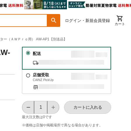
ログイン・新規会員登録
カート
プター（ＡＷＰｒｏ用） AW-AP1【別送品】
W-
配送
店舗受取
CAINZ PickUp
カートに入れる
最大注文数は
0
です
※価格は​店舗や​掲載場所で​異なる​場合が​あります。