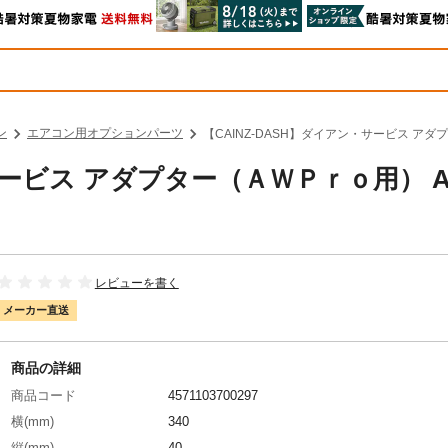
ン
エアコン用オプションパーツ
【CAINZ-DASH】ダイアン・サービス アダ
サービス アダプター（ＡＷＰｒｏ用） A
レビューを書く
メーカー直送
商品の詳細
商品コード
4571103700297
横(mm)
340
縦(mm)
40