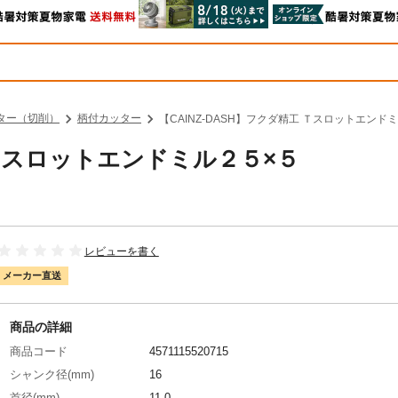
ター（切削）
柄付カッター
【CAINZ-DASH】フクダ精工 Ｔスロットエンドミ
工 Ｔスロットエンドミル２５×５
レビューを書く
メーカー直送
商品の詳細
商品コード
4571115520715
シャンク径(mm)
16
首径(mm)
11.0