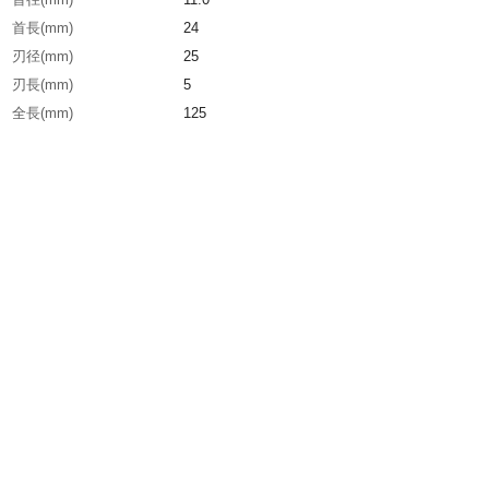
首長(mm)
24
刃径(mm)
25
刃長(mm)
5
全長(mm)
125
生産国
日本
重さ
185.000G
材質1
高速度鋼（SKH56）