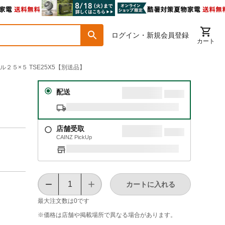
ログイン・新規会員登録
カート
ル２５×５ TSE25X5【別送品】
配送
店舗受取
CAINZ PickUp
カートに入れる
最大注文数は
0
です
※価格は​店舗や​掲載場所で​異なる​場合が​あります。