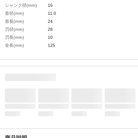
シャンク径(mm)
16
首径(mm)
11.0
首長(mm)
24
刃径(mm)
28
刃長(mm)
10
全長(mm)
125
生産国
日本
重さ
195.000G
材質1
高速度鋼（SKH56）
商品説明