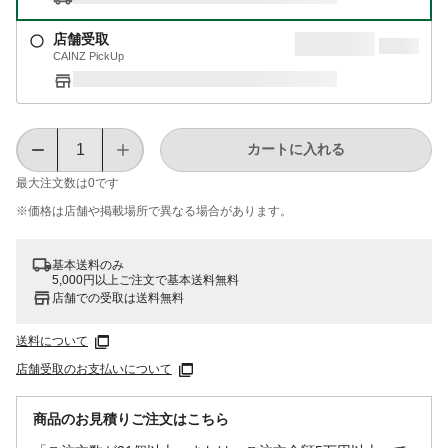
店舗受取
CAINZ PickUp
カートに入れる
最大注文数は
0
です
※価格は​店舗や​掲載場所で​異なる​場合が​あります。
基本送料のみ
5,000円以上ご注文で基本送料無料
店舗での受取は送料無料
送料について
店舗受取のお支払いについて
商品のお見積りご注文はこちら