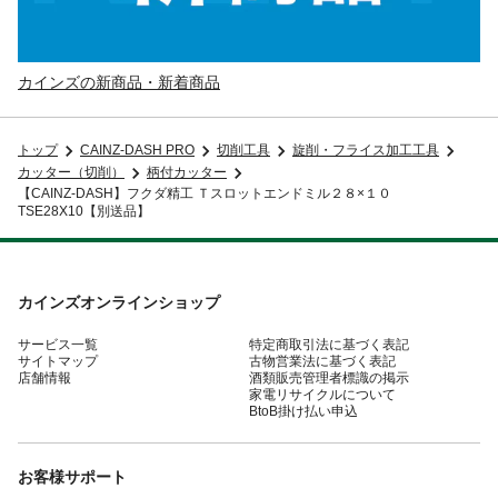
カインズの新商品・新着商品
トップ
CAINZ-DASH PRO
切削工具
旋削・フライス加工工具
カッター（切削）
柄付カッター
【CAINZ-DASH】フクダ精工 Ｔスロットエンドミル２８×１０
TSE28X10【別送品】
カインズオンラインショップ
サービス一覧
特定商取引法に基づく表記
サイトマップ
古物営業法に基づく表記
店舗情報
酒類販売管理者標識の掲示
家電リサイクルについて
BtoB掛け払い申込
お客様サポート