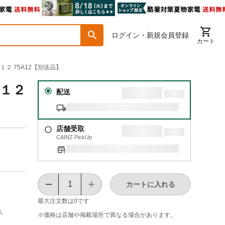
ログイン・新規会員登録
カート
１２ 75A12【別送品】
Ａ１２
配送
店舗受取
CAINZ PickUp
カートに入れる
最大注文数は
0
です
9､
※価格は​店舗や​掲載場所で​異なる​場合が​あります。