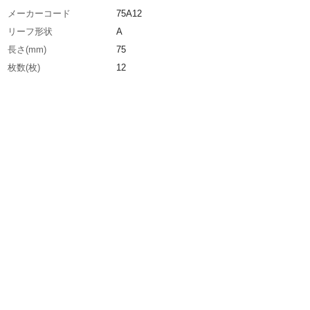
メーカーコード
75A12
リーフ形状
A
長さ(mm)
75
枚数(枚)
12
リーフ幅
12.7mm
生産国
日本
重さ
29.000G
材質1
炭素工具鋼（焼き入れ品）