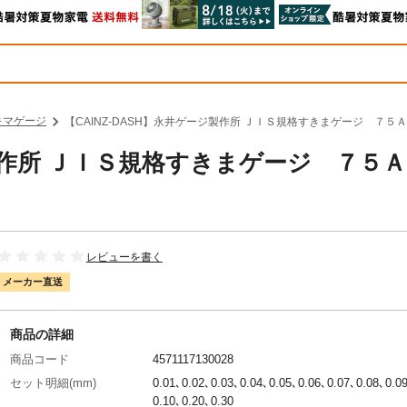
キマゲージ
【CAINZ-DASH】永井ゲージ製作所 ＪＩＳ規格すきまゲージ ７５Ａ
ジ製作所 ＪＩＳ規格すきまゲージ ７５
レビューを書く
メーカー直送
商品の詳細
商品コード
4571117130028
セット明細(mm)
0.01､0.02､0.03､0.04､0.05､0.06､0.07､0.08､0.0
0.10､0.20､0.30