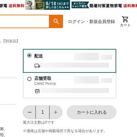
ログイン・新規会員登録
カート
ML【別送品】
配送
店舗受取
CAINZ PickUp
カートに入れる
最大注文数は
0
です
.08、
※価格は​店舗や​掲載場所で​異なる​場合が​あります。
.70、