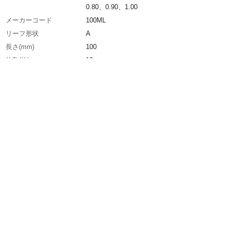
0.80、0.90、1.00
メーカーコード
100ML
リーフ形状
A
長さ(mm)
100
枚数(枚)
19
リーフ幅
12.7mm
生産国
日本
重さ
86.000G
材質1
炭素工具鋼（焼き入れ品）