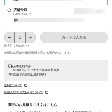
店舗受取
CAINZ PickUp
カートに入れる
最大注文数は
0
です
※価格は​店舗や​掲載場所で​異なる​場合が​あります。
基本送料のみ
5,000円以上ご注文で基本送料無料
店舗での受取は送料無料
送料について
店舗受取のお支払いについて
商品のお見積りご注文はこちら