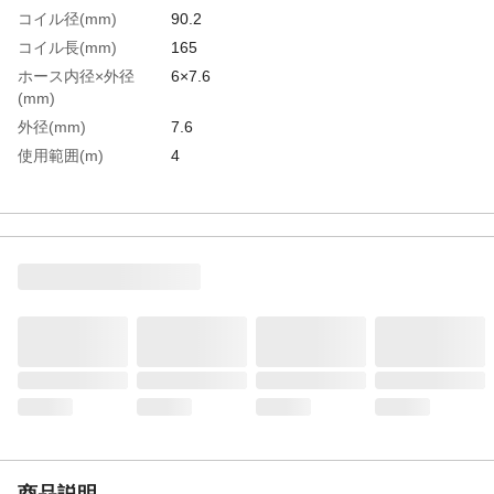
コイル径(mm)
90.2
コイル長(mm)
165
ホース内径×外径
6×7.6
(mm)
外径(mm)
7.6
使用範囲(m)
4
使用流体
空気
色
オレンジ
全長(mm)
305
内径(mm)
6
生産国
日本
重さ
182.000G
材質1
本体：ナイロンチューブ、ナイロン12
材質2
金具（1／4PTオス・メス）：真鍮（BC）
商品説明