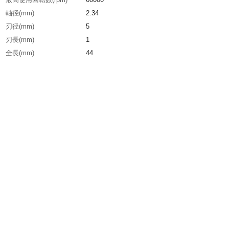
軸径(mm)
2.34
刃径(mm)
5
刃長(mm)
1
全長(mm)
44
粒度(#)
140
生産国
日本
重さ
4.000G