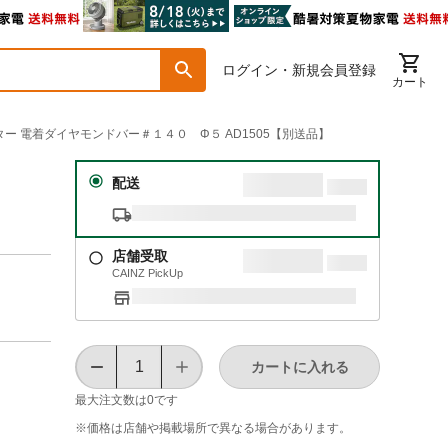
ログイン・新規会員登録
カート
ミニター 電着ダイヤモンドバー＃１４０ Φ５ AD1505【別送品】
配送
店舗受取
CAINZ PickUp
カートに入れる
最大注文数は
0
です
※価格は​店舗や​掲載場所で​異なる​場合が​あります。