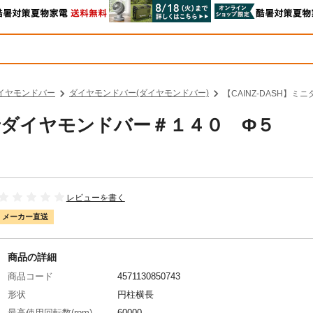
イヤモンドバー
ダイヤモンドバー(ダイヤモンドバー)
【CAINZ-DASH】
 電着ダイヤモンドバー＃１４０ Φ５
レビューを書く
メーカー直送
商品の詳細
商品コード
4571130850743
形状
円柱横長
最高使用回転数(rpm)
60000