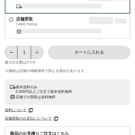
店舗受取
CAINZ PickUp
カートに入れる
最大注文数は
0
です
※価格は​店舗や​掲載場所で​異なる​場合が​あります。
基本送料のみ
5,000円以上ご注文で基本送料無料
店舗での受取は送料無料
送料について
店舗受取のお支払いについて
商品のお見積りご注文はこちら