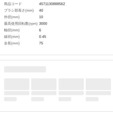
商品コード
4571130888562
ブラシ部長さ(mm)
40
外径(mm)
10
最高使用回転数(rpm)
3000
軸径(mm)
6
線径(mm)
0.45
全長(mm)
75
毛材
砥粒入りナイロン
粒度(#)
500
生産国
日本
重さ
15.000G