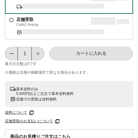
店舗受取
CAINZ PickUp
カートに入れる
最大注文数は
0
です
※価格は​店舗や​掲載場所で​異なる​場合が​あります。
基本送料のみ
5,000円以上ご注文で基本送料無料
店舗での受取は送料無料
送料について
店舗受取のお支払いについて
商品のお見積りご注文はこちら