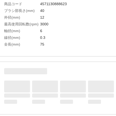
商品コード
4571130888623
ブラシ部長さ(mm)
40
外径(mm)
12
最高使用回転数(rpm)
3000
軸径(mm)
6
線径(mm)
0.3
全長(mm)
75
毛材
砥粒入りナイロン
粒度(#)
600
生産国
日本
重さ
16.000G