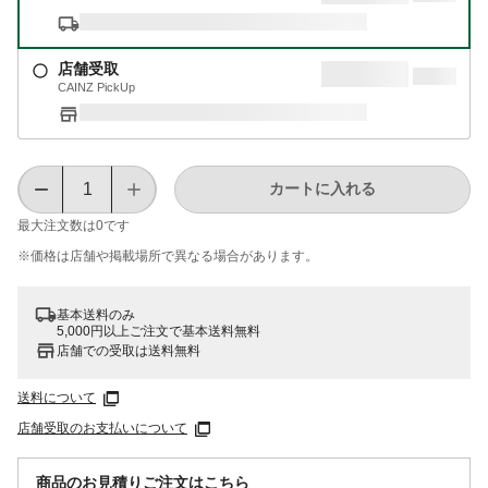
店舗受取
CAINZ PickUp
カートに入れる
最大注文数は
0
です
※価格は​店舗や​掲載場所で​異なる​場合が​あります。
基本送料のみ
5,000円以上ご注文で基本送料無料
店舗での受取は送料無料
送料について
店舗受取のお支払いについて
商品のお見積りご注文はこちら