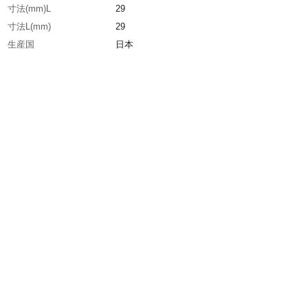
寸法(mm)L
29
寸法L(mm)
29
生産国
日本
重さ
64.000G
材質1
黄銅（C3604、C3771）