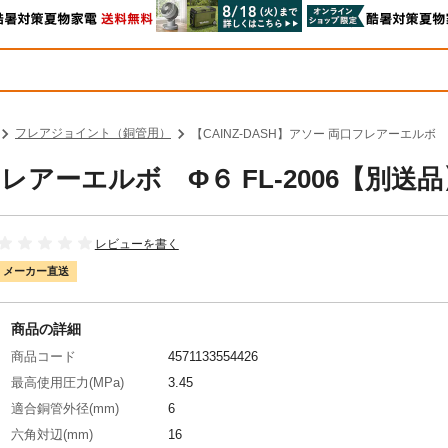
フレアジョイント（銅管用）
【CAINZ-DASH】アソー 両口フレアーエルボ Φ
フレアーエルボ Φ６ FL-2006【別送
レビューを書く
メーカー直送
商品の詳細
商品コード
4571133554426
最高使用圧力(MPa)
3.45
適合銅管外径(mm)
6
六角対辺(mm)
16