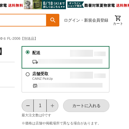
ログイン・新規会員登録
カート
６ FL-2006【別送品】
品】
配送
店舗受取
CAINZ PickUp
カートに入れる
最大注文数は
0
です
※価格は​店舗や​掲載場所で​異なる​場合が​あります。