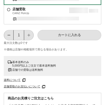
店舗受取
CAINZ PickUp
カートに入れる
最大注文数は
0
です
※価格は​店舗や​掲載場所で​異なる​場合が​あります。
基本送料のみ
5,000円以上ご注文で基本送料無料
店舗での受取は送料無料
送料について
店舗受取のお支払いについて
商品のお見積りご注文はこちら