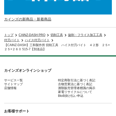
カインズの新商品・新着商品
トップ
CAINZ-DASH PRO
切削工具
旋削・フライス加工工具
付刃バイト
ハイス付刃バイト
【CAINZ-DASH】三和製作所 切削工具 ハイス付刃バイト ４２形 ２５×
２５×２６０ 515-7【別送品】
カインズオンラインショップ
サービス一覧
特定商取引法に基づく表記
サイトマップ
古物営業法に基づく表記
店舗情報
酒類販売管理者標識の掲示
家電リサイクルについて
BtoB掛け払い申込
お客様サポート