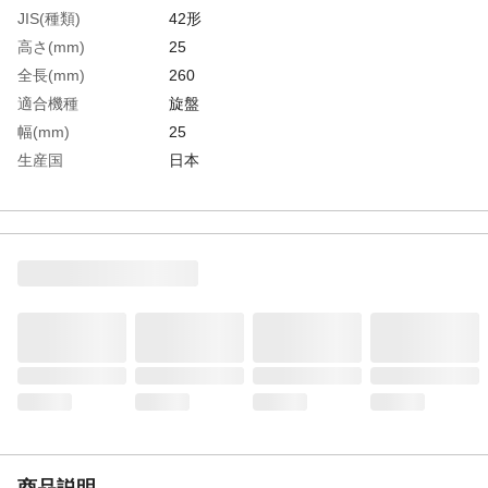
JIS(種類)
42形
高さ(mm)
25
全長(mm)
260
適合機種
旋盤
幅(mm)
25
生産国
日本
重さ
260.000G
材質1
シャンク:機械構造用炭素鋼
材質2
チップ:高速度鋼（SKH57）
商品説明