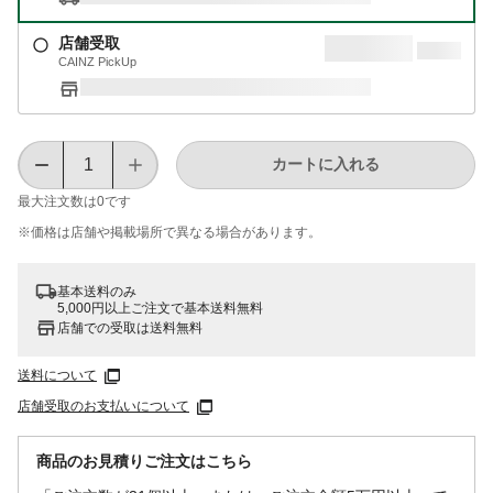
店舗受取
CAINZ PickUp
カートに入れる
最大注文数は
0
です
※価格は​店舗や​掲載場所で​異なる​場合が​あります。
基本送料のみ
5,000円以上ご注文で基本送料無料
店舗での受取は送料無料
送料について
店舗受取のお支払いについて
商品のお見積りご注文はこちら