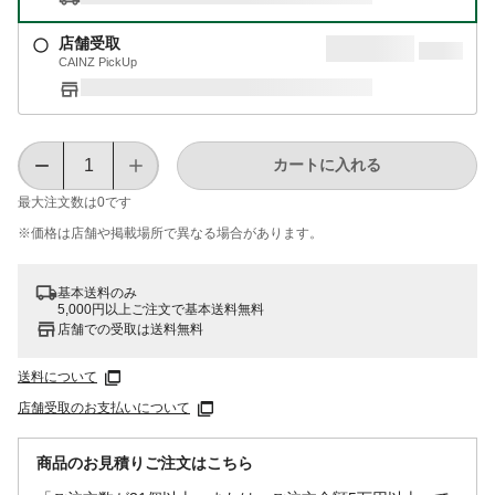
店舗受取
CAINZ PickUp
カートに入れる
最大注文数は
0
です
※価格は​店舗や​掲載場所で​異なる​場合が​あります。
基本送料のみ
5,000円以上ご注文で基本送料無料
店舗での受取は送料無料
送料について
店舗受取のお支払いについて
商品のお見積りご注文はこちら