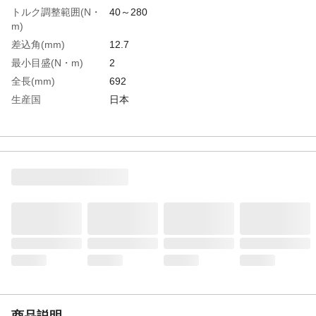
トルク調整範囲(N・
40～280
m)
差込角(mm)
12.7
最小目盛(N・m)
2
全長(mm)
692
生産国
日本
重さ
2.000KG
商品説明