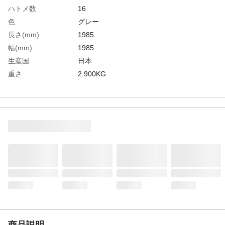
ハトメ数
16
色
グレー
長さ(mm)
1985
幅(mm)
1985
生産国
日本
重さ
2.900KG
材質1
耐炎繊維織物 杉綾織 難燃シリコン両面コ
ーティング
商品説明