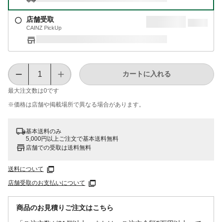
店舗受取
CAINZ PickUp
カートに入れる
最大注文数は
0
です
※価格は​店舗や​掲載場所で​異なる​場合が​あります。
基本送料のみ
5,000円以上ご注文で基本送料無料
店舗での受取は送料無料
送料について
店舗受取のお支払いについて
商品のお見積りご注文はこちら