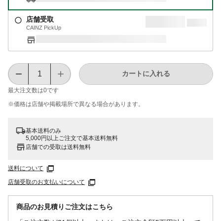
店舗受取
CAINZ PickUp
カートに入れる
最大注文数は
0
です
※価格は​店舗や​掲載場所で​異なる​場合が​あります。
基本送料のみ
5,000円以上ご注文で基本送料無料
店舗での受取は送料無料
送料について
店舗受取のお支払いについて
商品のお見積りご注文はこちら