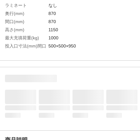
ラミネート
なし
奥行(mm)
870
間口(mm)
870
高さ(mm)
1150
最大充填荷重(kg)
1000
投入口寸法(mm)間口
500×500×950
×奥行×高さ
内袋
なし
排出口
なし
品名
角型1t テーパー式注入口
生産国
ベトナム
重さ
2.000KG
材質1
本体：ポリプロピレン(PP)
商品説明