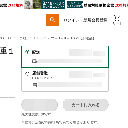
ログイン・新規会員登録
カート
００ｋｇ 外径Φ１１５０ｍｍ YS-CB-UB-CBA-4【別送品】
荷重１
配送
店舗受取
CAINZ PickUp
カートに入れる
最大注文数は
0
です
※価格は​店舗や​掲載場所で​異なる​場合が​あります。