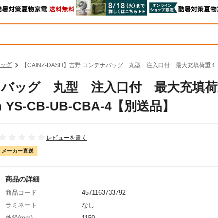
ッグ
【CAINZ-DASH】吉野 コンテナバッグ 丸型 注入口付 最大充填荷重１０
ンテナバッグ 丸型 注入口付 最大充填
S-CB-UB-CBA-4【別送品】
レビューを書く
メーカー直送
商品の詳細
商品コード
4571163733792
ラミネート
なし
外径(mm)
1150