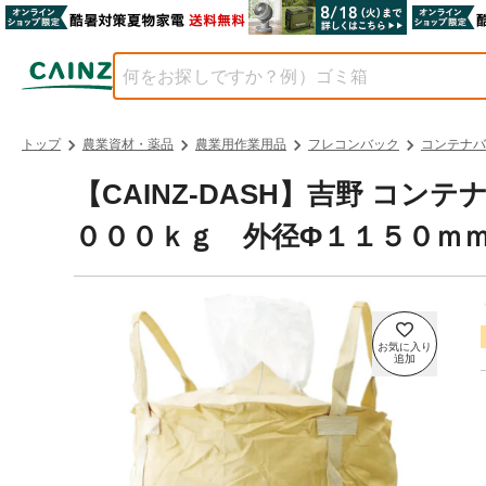
トップ
農業資材・薬品
農業用作業用品
フレコンバック
コンテナバ
【CAINZ-DASH】吉野 コ
０００ｋｇ 外径Φ１１５０ｍｍ Y