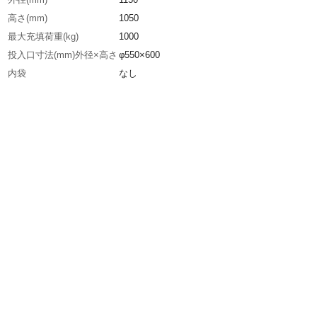
高さ(mm)
1050
最大充填荷重(kg)
1000
投入口寸法(mm)外径×高さ
φ550×600
内袋
なし
排出口
なし
品名
丸型 1t 注入口
生産国
中国
重さ
1.900KG
材質1
本体：ポリプロピレン(PP)