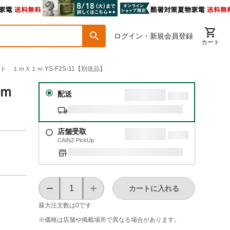
ログイン・新規会員登録
カート
 １ｍＸ１ｍ YS-F2S-11【別送品】
１ｍ
配送
店舗受取
CAINZ PickUp
カートに入れる
最大注文数は
0
です
※価格は​店舗や​掲載場所で​異なる​場合が​あります。