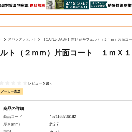
ト
スパッタフェルト
【CAINZ-DASH】吉野 耐炎フェルト（２ｍｍ）片面コート
炎フェルト（２ｍｍ）片面コート １ｍＸ
レビューを書く
メーカー直送
商品の詳細
商品コード
4571163736182
厚さ(mm)
約2.7
種別
カット