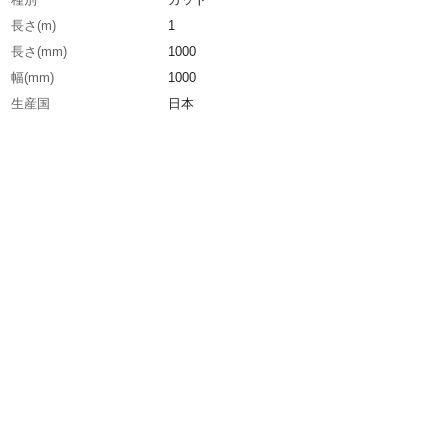
長さ(m)
1
長さ(mm)
1000
幅(mm)
1000
生産国
日本
重さ
0.550KG
材質1
耐炎繊維100%フェルト（片面シリコン加工）