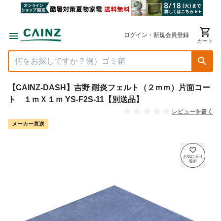
ログイン・新規会員登録
カート
【CAINZ-DASH】吉野 耐炎フェルト（２ｍｍ）片面コー
ト １ｍＸ１ｍ YS-F2S-11【別送品】
レビューを書く
メーカー直送