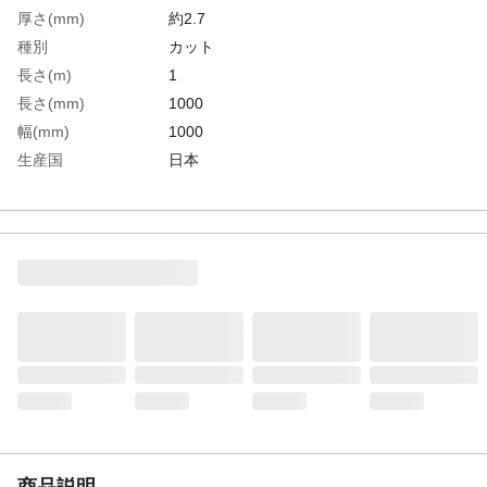
厚さ(mm)
約2.7
種別
カット
長さ(m)
1
長さ(mm)
1000
幅(mm)
1000
生産国
日本
重さ
0.550KG
材質1
耐炎繊維100%フェルト（片面シリコン加
工）
商品説明