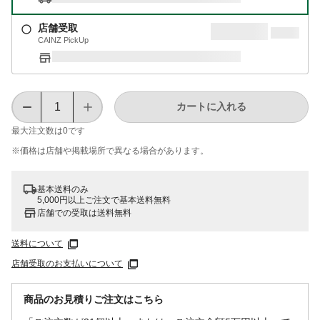
店舗受取
CAINZ PickUp
カートに入れる
最大注文数は
0
です
※価格は​店舗や​掲載場所で​異なる​場合が​あります。
基本送料のみ
5,000円以上ご注文で基本送料無料
店舗での受取は送料無料
送料について
店舗受取のお支払いについて
商品のお見積りご注文はこちら