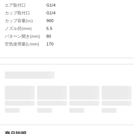
エア取付口
G1/4
カップ取付口
G1/4
カップ容量(cc)
900
ノズル径(mm)
5.5
パターン開き(mm)
80
空気使用量(L/min)
170
所要圧縮機(kW)
0.75
霧化段階
汎用
生産国
日本
重さ
500.000G
材質1
本体：マグネシウム合金
材質2
接液部：真鍮（表面：ニッケルメッキ)
商品説明