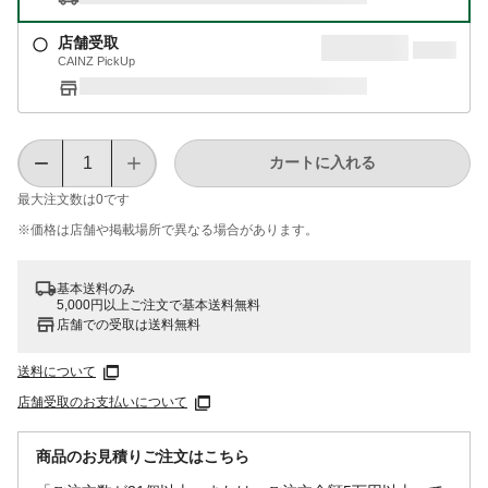
店舗受取
CAINZ PickUp
カートに入れる
最大注文数は
0
です
※価格は​店舗や​掲載場所で​異なる​場合が​あります。
基本送料のみ
5,000円以上ご注文で基本送料無料
店舗での受取は送料無料
送料について
店舗受取のお支払いについて
商品のお見積りご注文はこちら