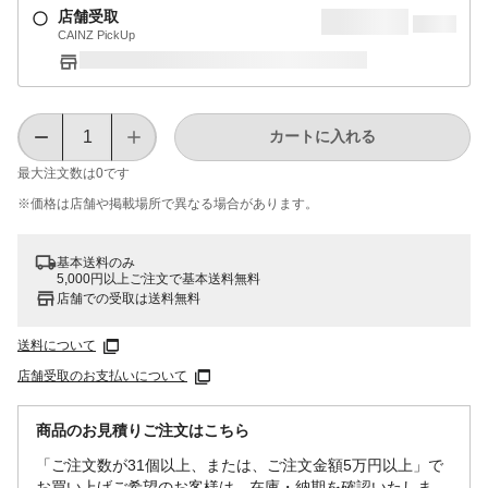
店舗受取
CAINZ PickUp
カートに入れる
最大注文数は
0
です
※価格は​店舗や​掲載場所で​異なる​場合が​あります。
基本送料のみ
5,000円以上ご注文で基本送料無料
店舗での受取は送料無料
送料について
店舗受取のお支払いについて
商品のお見積りご注文はこちら
「ご注文数が31個以上、または、ご注文金額5万円以上」で
お買い上げご希望のお客様は、在庫・納期を確認いたしま