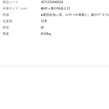
商品コード
4571233440018
本体サイズ（cm）
幅40ｘ奥行56高さ12
特徴
●選別水洗い済。ｺﾝｸﾘｰﾄの骨材に。庭やｱﾌﾟﾛｰﾁ
生産国
日本
材質
砂
重量
約20kg