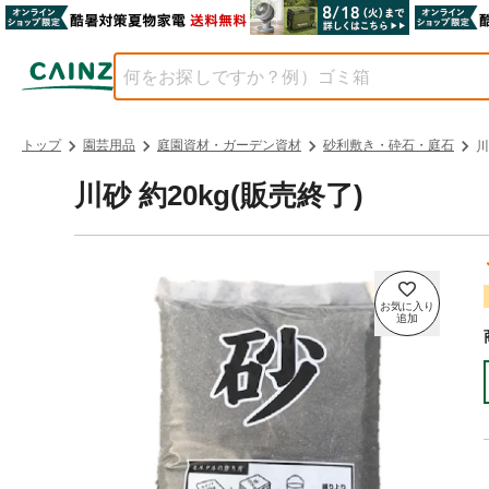
トップ
園芸用品
庭園資材・ガーデン資材
砂利敷き・砕石・庭石
川
川砂 約20kg(販売終了)