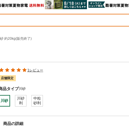
砂 約20kg(販売終了)
1レビュー
店舗限定
商品タイプ
川砂
川砂
中粒
川砂
利
砂利
商品の詳細