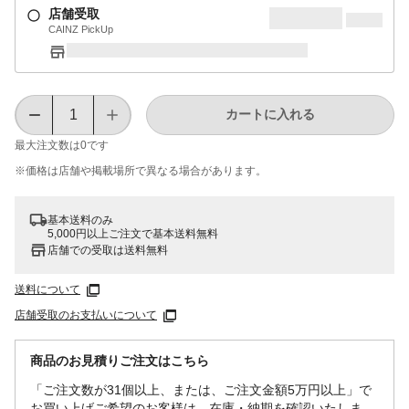
店舗受取
CAINZ PickUp
カートに入れる
最大注文数は
0
です
※価格は​店舗や​掲載場所で​異なる​場合が​あります。
基本送料のみ
5,000円以上ご注文で基本送料無料
店舗での受取は送料無料
送料について
店舗受取のお支払いについて
商品のお見積りご注文はこちら
「ご注文数が31個以上、または、ご注文金額5万円以上」で
お買い上げご希望のお客様は、在庫・納期を確認いたしま