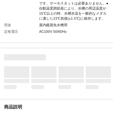
です。サーモスタットは必要ありません。●
自動温度調節器により、水槽の周辺温度が
15℃以上の時、水槽水温を一般的なメダカ
に適した23℃前後(±1.5℃)に維持します。
用途
屋内鑑賞魚水槽用
定格電圧
AC100V 50/60Hz
設定温度
23℃(±1.5℃)※周辺温+DK3:DK8度15℃以上
電源コード
(約)86cm
商品説明