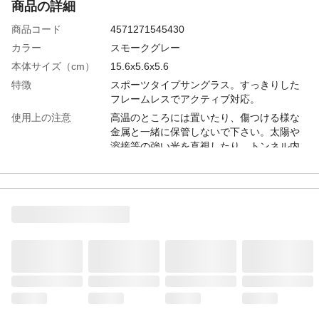
商品の詳細
商品コード
4571271545430
カラー
スモークグレー
本体サイズ（cm）
15.6x5.6x5.6
特徴
スポーツタイプサングラス。すっきりした
フレームレスでアクティブ対応。
使用上の注意
高温のところには置いたり、傷つける様な
金属と一緒に保管しないで下さい。太陽や
溶接等の強い光を直視したり、トンネル内
や暗い所での使用は避けて下さい。
お手入れ方法
ネジも絶対錆びないわけではありません。
汚れは早めに落とし、錆びやすい物との収
納は避けて下さい。
テンプル（ツル）材
プラスチック
質
レンズの材質
プラスチック
レンズ枠材質
プラスチック
可視光線透過率
15%
紫外線カット率
99.9%