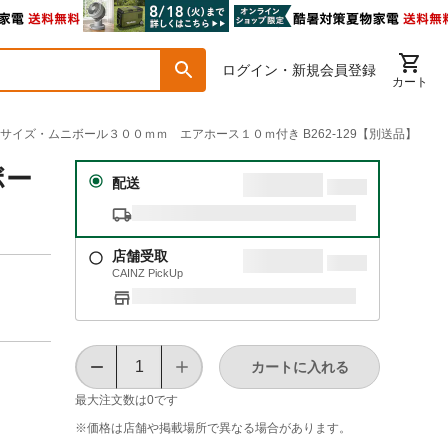
ログイン・新規会員登録
カート
ルサイズ・ムニボール３００ｍｍ エアホース１０ｍ付き B262-129【別送品】
ボー
配送
店舗受取
CAINZ PickUp
カートに入れる
最大注文数は
0
です
※価格は​店舗や​掲載場所で​異なる​場合が​あります。