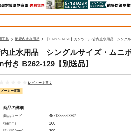
用工具
配管内止水用品
【CAINZ-DASH】カンツール 管内止水用品 シング
ル 管内止水用品 シングルサイズ・ムニ
き B262-129【別送品】
レビューを書く
メーカー直送
商品の詳細
商品コード
4571335530082
径(mm)
260
呼び径(mm)
300