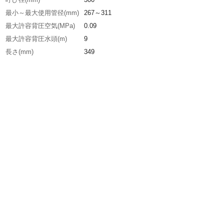
最小～最大使用管径(mm)
267～311
最大許容背圧空気(MPa)
0.09
最大許容背圧水頭(m)
9
長さ(mm)
349
生産国
アメリカ
重さ
5.900KG
材質1
本体:天然ゴム