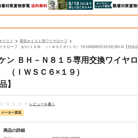
ホイスト
電気ホイスト用ワイヤロープ
ロープ φ５×１６Ｍ （ＩＷＳＣ６×１９） 5X16M(IWSC6X19) BH-N【別送
コーケン ＢＨ－Ｎ８１５専用交換ワイヤ
 （ＩＷＳＣ６×１９）
送品】
レビューを書く
メーカー直送
商品の詳細