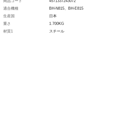
商品コード
4571337243072
適合機種
BH-N815、BH-E815
生産国
日本
重さ
1.700KG
材質1
スチール