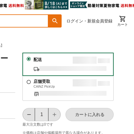
ログイン・新規会員登録
カート
品】
ロー
配送
店舗受取
CAINZ PickUp
カートに入れる
最大注文数は
0
です
※価格は​店舗や​掲載場所で​異なる​場合が​あります。