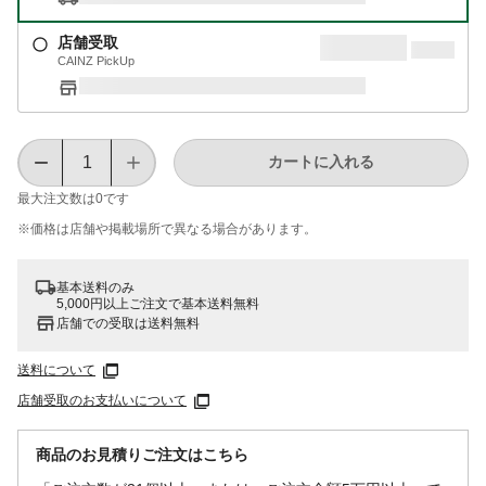
店舗受取
CAINZ PickUp
カートに入れる
最大注文数は
0
です
※価格は​店舗や​掲載場所で​異なる​場合が​あります。
基本送料のみ
5,000円以上ご注文で基本送料無料
店舗での受取は送料無料
送料について
店舗受取のお支払いについて
商品のお見積りご注文はこちら