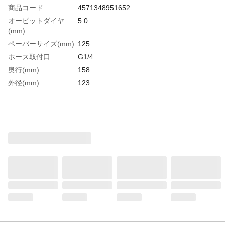
商品コード
4571348951652
オービットダイヤ
5.0
(mm)
ペーパーサイズ(mm)
125
ホース取付口
G1/4
奥行(mm)
158
外径(mm)
123
高さ(mm)
90
使用空気圧力(MPa)
0.6
全長(mm)
158
排気
後方
幅(mm)
123
空気消費量(［［Ｍ
0.38
３］］/min)
無負荷回転数
9000
(min［［の－１
乗］］)
生産国
日本