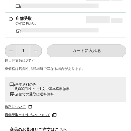
店舗受取
CAINZ PickUp
カートに入れる
最大注文数は
0
です
※価格は​店舗や​掲載場所で​異なる​場合が​あります。
基本送料のみ
5,000円以上ご注文で基本送料無料
店舗での受取は送料無料
送料について
店舗受取のお支払いについて
商品のお見積りご注文はこちら