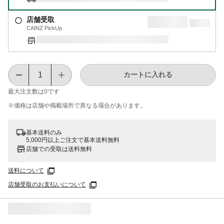
店舗受取
CAINZ PickUp
カートに入れる
最大注文数は
0
です
※価格は​店舗や​掲載場所で​異なる​場合が​あります。
基本送料のみ
5,000円以上ご注文で基本送料無料
店舗での受取は送料無料
送料について
店舗受取のお支払いについて