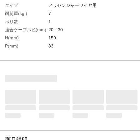
タイプ
メッセンジャーワイヤ用
耐荷重(kgf)
7
吊り数
1
適合ケーブル径(mm)
20～30
H(mm)
159
P(mm)
83
生産国
日本
重さ
120.000G
材質1
プラスチック
商品説明