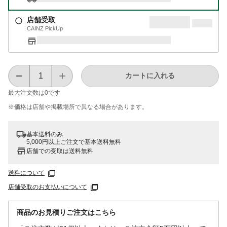
店舗受取
CAINZ PickUp
カートに入れる
最大注文数は
0
です
※価格は​店舗や​掲載場所で​異なる​場合が​あります。
基本送料のみ
5,000円以上ご注文で基本送料無料
店舗での受取は送料無料
送料について
店舗受取のお支払いについて
商品のお見積りご注文はこちら