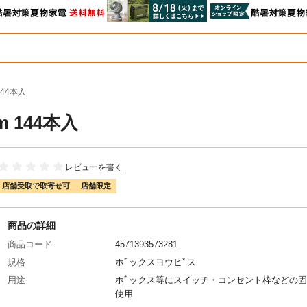
144本入
 144本入
レビューを書く
店舗受取で取寄せ可
店舗限定
商品の詳細
商品コード
4571393573281
規格
ホﾞックスヨウヒﾞス
用途
ホﾞックス等にスイッチ・コンセント枠などの
使用