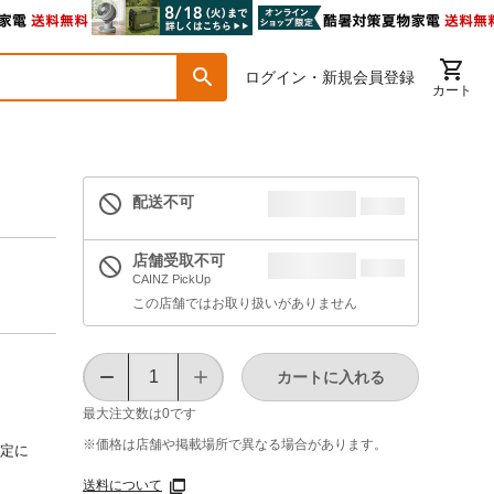
ログイン・新規会員登録
カート
配送不可
店舗受取不可
CAINZ PickUp
この店舗ではお取り扱いがありません
カートに入れる
最大注文数は
0
です
※価格は​店舗や​掲載場所で​異なる​場合が​あります。
固定に
送料について