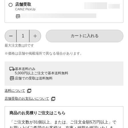
店舗受取
CAINZ PickUp
カートに入れる
最大注文数は
0
です
※価格は​店舗や​掲載場所で​異なる​場合が​あります。
基本送料のみ
5,000円以上ご注文で基本送料無料
店舗での受取は送料無料
送料について
店舗受取のお支払いについて
商品のお見積りご注文はこちら
「ご注文数が31個以上、または、ご注文金額5万円以上」で
お買い上げご希望のお客様は、在庫・納期を確認いたしま