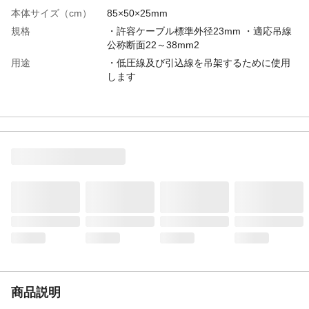
本体サイズ（cm）
85×50×25mm
規格
・許容ケーブル標準外径23mm ・適応吊線
公称断面22～38mm2
用途
・低圧線及び引込線を吊架するために使用
します
商品説明