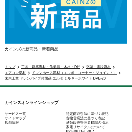
カインズの新商品・新着商品
トップ
工具・建築資材・作業着・木材・DIY
空調・電設資材
エアコン部材
ドレンホース部材（エルボ・コーナー・ジョイント）
未来工業 ドレンパイプ付属品 エルボ ミルキーホワイト DPE-20
カインズオンラインショップ
サービス一覧
特定商取引法に基づく表記
サイトマップ
古物営業法に基づく表記
店舗情報
酒類販売管理者標識の掲示
家電リサイクルについて
BtoB掛け払い申込