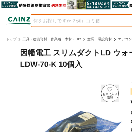
トップ
工具・建築資材・作業着・木材・DIY
空調・電設資材
エアコン
因幡電工 スリムダクトLD ウ
LDW-70-K 10個入