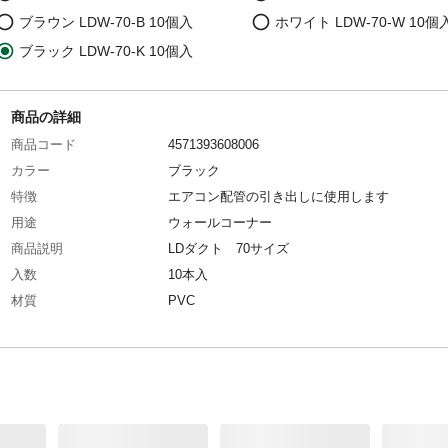
ブラウン LDW-70-B 10個入
ホワイト LDW-70-W 10個
ブラック LDW-70-K 10個入
商品の詳細
商品コード
4571393608006
カラー
ブラック
特徴
エアコン配管の引き出しに使用します
用途
ウォールコーナー
商品説明
LDダクト 70サイズ
入数
10本入
材質
PVC
耐熱／耐冷温度（℃）
-20～60℃
生産国
ベトナム