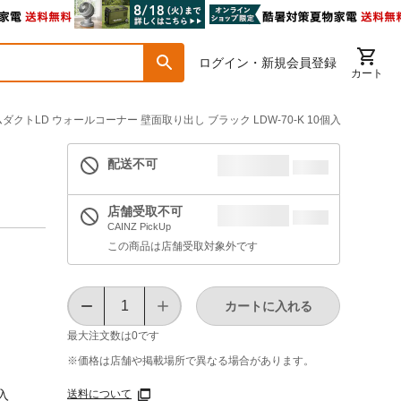
ログイン・新規会員登録
カート
ダクトLD ウォールコーナー 壁面取り出し ブラック LDW-70-K 10個入
配送不可
店舗受取不可
CAINZ PickUp
この商品は店舗受取対象外です
カートに入れる
最大注文数は
0
です
※価格は​店舗や​掲載場所で​異なる​場合が​あります。
送料について
個入