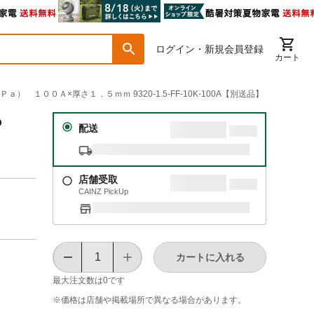
ログイン・新規会員登録
カート
） １００Ａ×厚さ１．５ｍｍ 9320-1.5-FF-10K-100A【別送品】
Ｐ
配送
店舗受取
CAINZ PickUp
カートに入れる
最大注文数は
0
です
※価格は​店舗や​掲載場所で​異なる​場合が​あります。