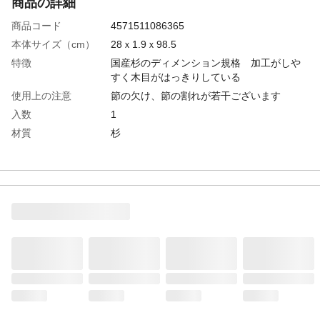
商品の詳細
商品コード
4571511086365
本体サイズ（cm）
28ｘ1.9ｘ98.5
特徴
国産杉のディメンション規格 加工がしや
すく木目がはっきりしている
使用上の注意
節の欠け、節の割れが若干ございます
入数
1
材質
杉
生産国
日本
樹種名
杉
重量
2ｋｇ