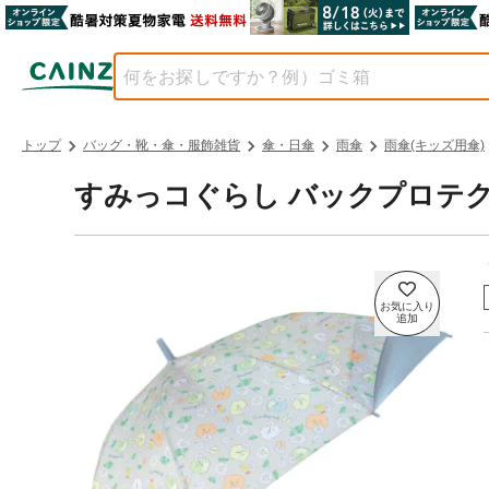
トップ
バッグ・靴・傘・服飾雑貨
傘・日傘
雨傘
雨傘(キッズ用傘)
すみっコぐらし バックプロテクト