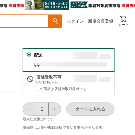
ログイン・新規会員登録
カート
配送
店舗受取不可
CAINZ PickUp
この商品は店舗受取対象外です
カートに入れる
最大注文数は
0
です
※価格は​店舗や​掲載場所で​異なる​場合が​あります。