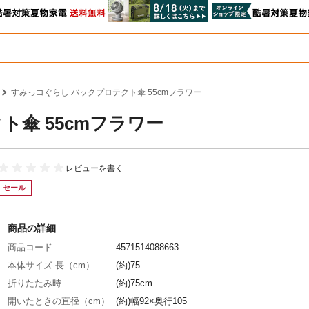
すみっコぐらし バックプロテクト傘 55cmフラワー
傘 55cmフラワー
レビューを書く
セール
商品の詳細
商品コード
4571514088663
本体サイズ-長（cm）
(約)75
折りたたみ時
(約)75cm
開いたときの直径（cm）
(約)幅92×奥行105