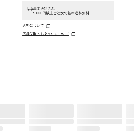
基本送料のみ
5,000円以上ご注文で基本送料無料
送料について
店舗受取のお支払いについて
の安全
いない
用はお
っても
なりま