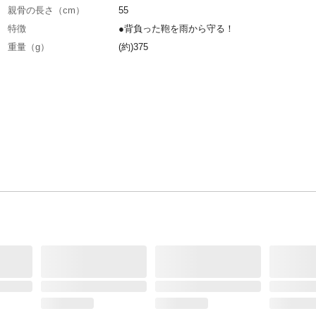
親骨の長さ（cm）
55
特徴
●背負った鞄を雨から守る！
重量（g）
(約)375
材質・素材
傘生地の組成/ポリエステル
生産国
中国
取扱い上の注意
●本品にはとがった部分があります。常に周囲
を認識してご使用ください。●傘の開閉は人の
所で行ってください。●ステッキ代わりのご使
止めください。●傘を使用しないとき、引きず
持ち歩かないでください。破損雨漏りの原因に
す。等