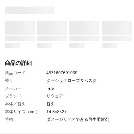
商品の詳細
商品コード
4571607691039
香り
クラシックローズ＆ムスク
メーカー
I-ne
ブランド
リウェア
本体／替え
替え
本体サイズ（cm）
14.3×8×27
特徴
ダメージリペアできる再生柔軟剤
用途
衣料用柔軟剤