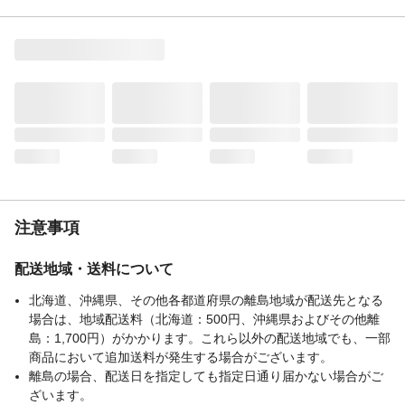
商品説明
〇毛玉・毛羽立ち除去 サステナ大国デンマ
ークで開発された酵素成分配合で、毛玉や
毛羽立ちを分解・除去します。 〇色くすみ
復活 毛玉や毛羽立ちによりできた表面のく
すみを取ることで、生地そのものの色に戻
します。
内容量
800ml
生産国
日本
注意事項
配送地域・送料について
北海道、沖縄県、その他各都道府県の離島地域が配送先となる
場合は、地域配送料（北海道：500円、沖縄県およびその他離
島：1,700円）がかかります。これら以外の配送地域でも、一部
商品において追加送料が発生する場合がございます。
離島の場合、配送日を指定しても指定日通り届かない場合がご
ざいます。