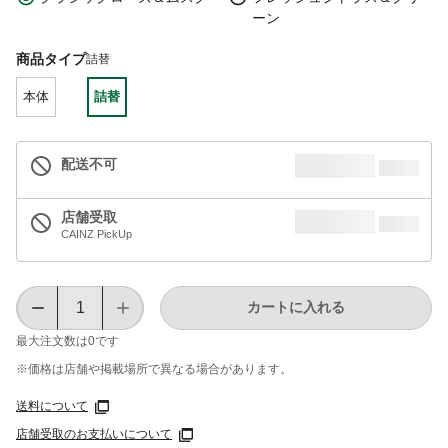
ーン
商品タイプ
詰替
本体
詰替
配送不可
店舗受取
CAINZ PickUp
カートに入れる
最大注文数は
0
です
※価格は​店舗や​掲載場所で​異なる​場合が​あります。
送料について
店舗受取のお支払いについて