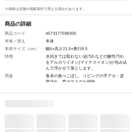
※価格は​店舗や​掲載場所で​異なる​場合が​あります。
商品の詳細
商品コード
4573177598305
本体／替え
本体
本体サイズ（cm）
幅6×高さ21.5×奥行8.5
特徴
水拭きでは取れない油汚れなどの酸性汚れ
をアルカリイオン(マイナスイオン)が包み込
んで浮かせて落とします。
用途
食卓の食べこぼし、リビングの手アカ・皮
脂汚れ、窓ガラスのお掃除
商品説明
独自の方法で水を電気分解した、激落ちく
んのアルカリ電解水に「重曹」を配合し
た、ナチュラルな無色無臭のクリーナーで
す。
使用方法
噴射口を「ON」にし、直接スプレーした
後、拭き取るか洗い流してください。
内容量
400ml