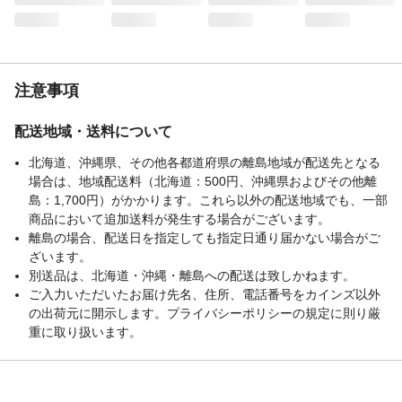
成分
アルカリ電解水、炭酸水素ナトリウム
使用上の注意
本来の用途以外に使用しないでください。
生産国
日本
液性
アルカリ性
注意事項
応急措置
万一飲み込んだ場合は水を飲み、専門医に
ご相談ください。
配送地域・送料について
使用できないもの
水拭きできないもの、皮革類、宝石類、テ
北海道、沖縄県、その他各都道府県の離島地域が配送先となる
レビ・パソコンの画面
場合は、地域配送料（北海道：500円、沖縄県およびその他離
使用できるもの
食卓、リビング
島：1,700円）がかかります。これら以外の配送地域でも、一部
使用量の目安
1平方メートルに対し約6回噴射
商品において追加送料が発生する場合がございます。
離島の場合、配送日を指定しても指定日通り届かない場合がご
ざいます。
別送品は、北海道・沖縄・離島への配送は致しかねます。
ご入力いただいたお届け先名、住所、電話番号をカインズ以外
の出荷元に開示します。プライバシーポリシーの規定に則り厳
重に取り扱います。