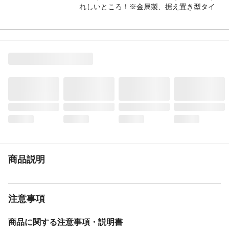
れしいところ！※金属製、据え置き型タイ
プで組立て不要の完成品でお届けしますの
で設置も簡単！
生産国
中国
商品仕様
上部は広口のポストになっていてA4サイズ
より大きな回覧板、メール便なども受け取
り可能！ポストのフタはマグネット付きで
風などで開きにくくしています。下扉は大
きめの荷物を受け取れるスペースを確保！
まとめ買いにも安心サイズ！扉の内側に印
鑑ホルダーを用意。
材質
スチール
重量
15kg
商品説明
注意事項
商品に関する注意事項・説明書